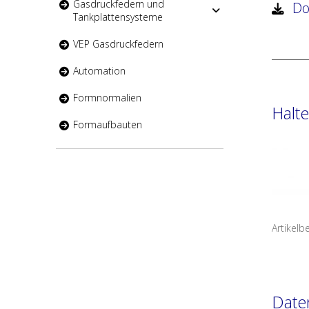
Gasdruckfedern und
Dow
Tankplattensysteme
VEP Gasdruckfedern
Automation
Formnormalien
Halt
Formaufbauten
Artikelb
Date