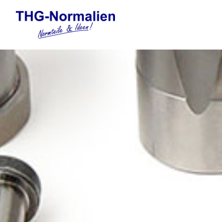
Automation
Elektronische Gewindefor
Federelemente
Formnormalien
Führungselemente Stanzw
Gasdruckfedern und Tankp