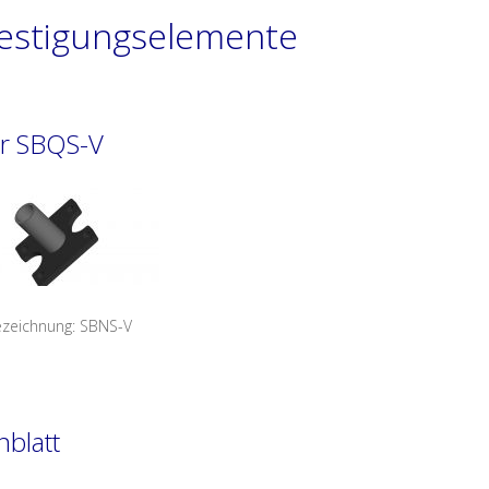
estigungselemente
er SBQS-V
ezeichnung: SBNS-V
nblatt