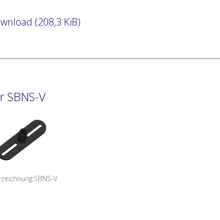
nload (208,3 KiB)
er SBNS-V
bezeichnung:SBNS-V