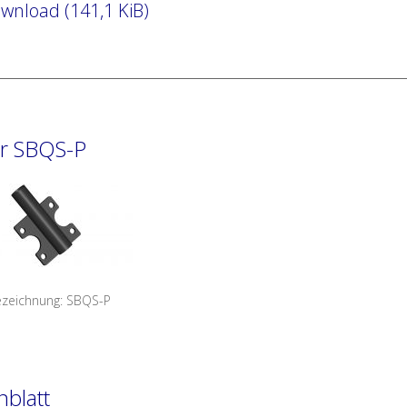
nload (141,1 KiB)
er SBQS-P
ezeichnung: SBQS-P
nblatt