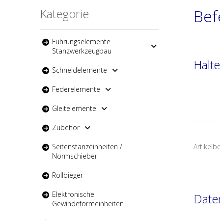
Kategorie
Bef
Führungselemente
Stanzwerkzeugbau
Halt
Schneidelemente
Federelemente
Gleitelemente
Zubehör
Seitenstanzeinheiten /
Artikelb
Normschieber
Rollbieger
Elektronische
Date
Gewindeformeinheiten