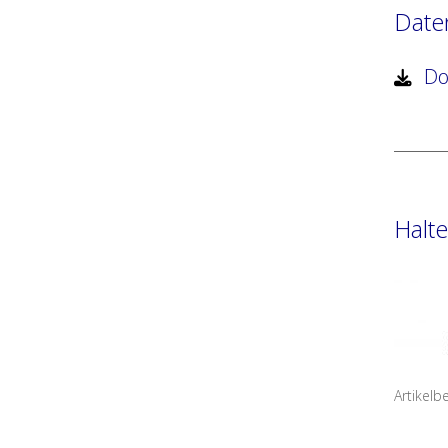
Date
Dow
Halt
Artikelb