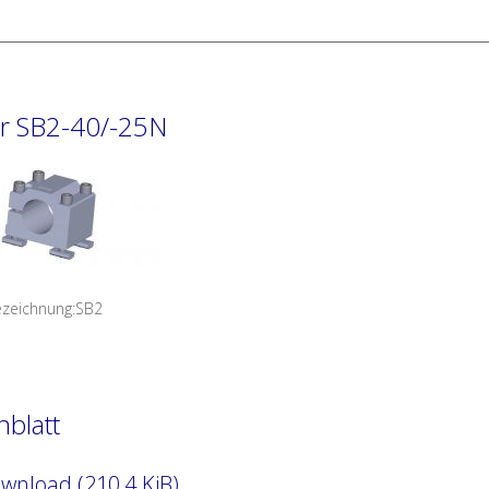
er SB2-40/-25N
ezeichnung:SB2
nblatt
nload (210,4 KiB)