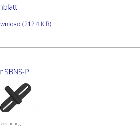
nblatt
nload (212,4 KiB)
er SBNS-P
ezeichnung: