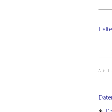
Halt
Artikelb
Date
Dow