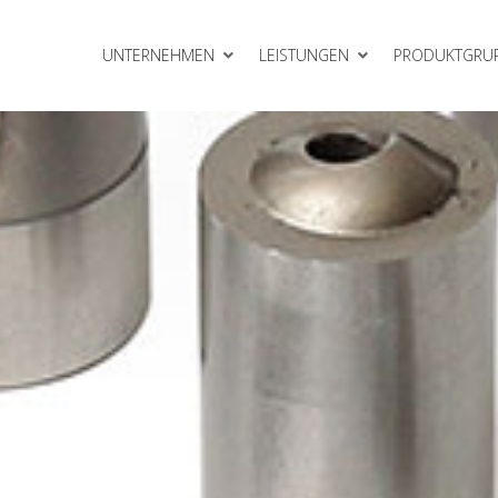
UNTERNEHMEN
LEISTUNGEN
PRODUKTGRU
Gleitelemente
meinheiten
Rollbieger
Schneidelemente
VEP Gasdruckfedern
erkzeugbau
Zubehör
lattensysteme