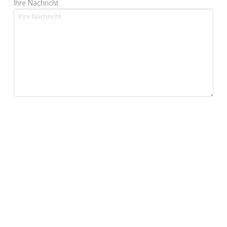
Ihre Nachricht
Ja, ich bestätige, dass ich die Datenschutzerklärung
gelesen habe und sie akzeptiere.*
*Pflichtfelder
Alternative: