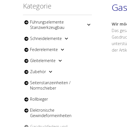
Kategorie
Gas
Führungselemente
Wir mö
Stanzwerkzeugbau
Das ge
Gasdruc
Schneidelemente
unterstü
Federelemente
der Arti
Gleitelemente
Zubehör
Seitenstanzeinheiten /
Normschieber
Rollbieger
Elektronische
Gewindeformeinheiten
Gasdruckfedern und