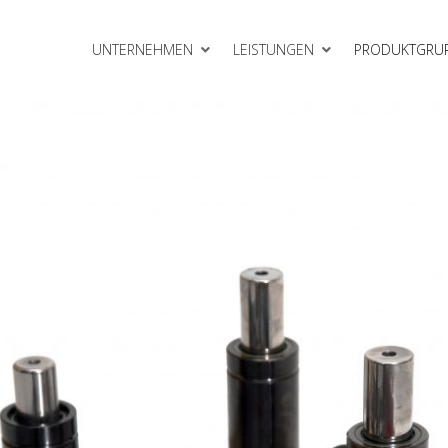
UNTERNEHMEN
LEISTUNGEN
PRODUKTGRU
Gleitelemente
meinheiten
Rollbieger
Schneidelemente
VEP Gasdruckfedern
erkzeugbau
Zubehör
lattensysteme