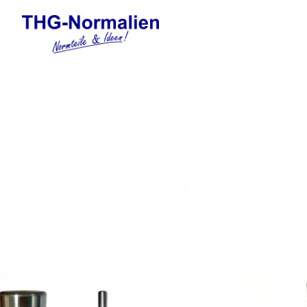
Automation
Elektronische Gewindefor
Federelemente
Formnormalien
Führungselemente Stanzw
Gasdruckfedern und Tankp