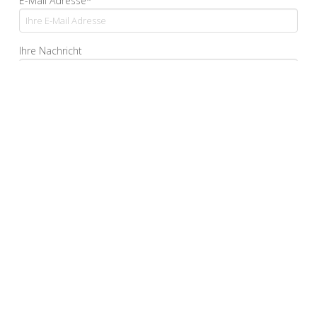
E-Mail Adresse*
Ihre Nachricht
Ja, ich bestätige, dass ich die Datenschutzerklärung
gelesen habe und sie akzeptiere.*
*Pflichtfelder