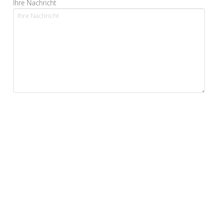
Ihre Nachricht
Ja, ich bestätige, dass ich die Datenschutzerklärung
gelesen habe und sie akzeptiere.*
*Pflichtfelder
Alternative: