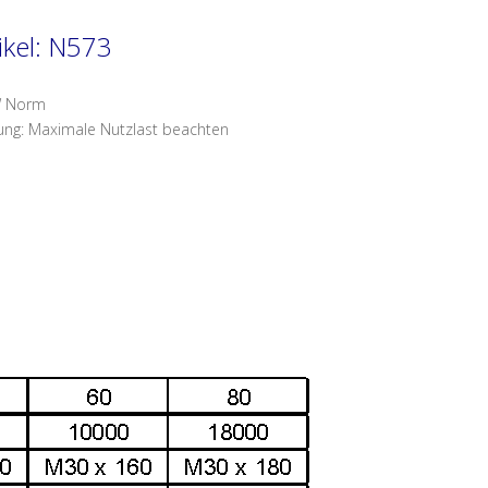
ikel: N573
 Norm
ung: Maximale Nutzlast beachten