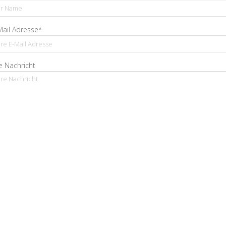
Mail Adresse*
e Nachricht
Ja, ich bestätige, dass ich die Datenschutzerklärung gelesen habe und
lichtfelder