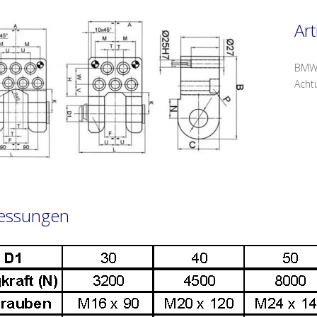
Art
BMW
Acht
essungen