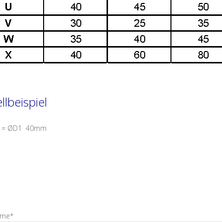
llbeispiel
0 = ØD1 40mm
me*