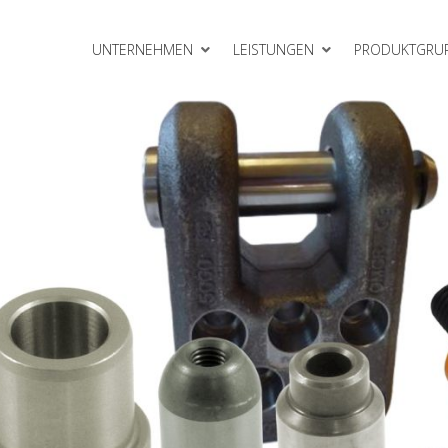
UNTERNEHMEN
LEISTUNGEN
PRODUKTGRU
Gleitelemente
meinheiten
Rollbieger
Schneidelemente
VEP Gasdruckfedern
erkzeugbau
Zubehör
lattensysteme