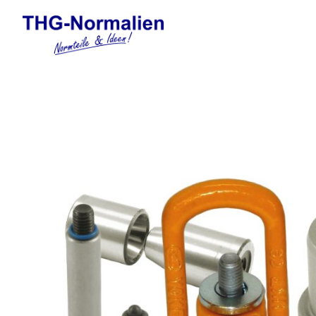
Automation
Elektronische Gewindefor
Federelemente
Formnormalien
Führungselemente Stanzw
Gasdruckfedern und Tankp