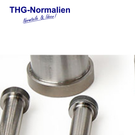
Automation
Elektronische Gewindefor
Federelemente
Formnormalien
Führungselemente Stanzw
Gasdruckfedern und Tankp