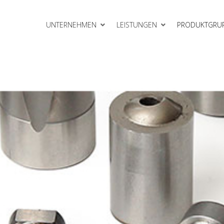
UNTERNEHMEN
LEISTUNGEN
PRODUKTGRU
Gleitelemente
meinheiten
Rollbieger
Schneidelemente
VEP Gasdruckfedern
erkzeugbau
Zubehör
lattensysteme