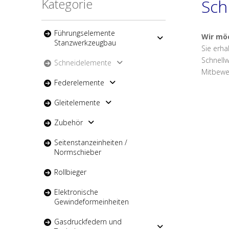
Kategorie
Sch
Führungselemente
Wir mö
Stanzwerkzeugbau
Sie erh
Schnellw
Schneidelemente
Mitbewe
Federelemente
Gleitelemente
Zubehör
Seitenstanzeinheiten /
Normschieber
Rollbieger
Elektronische
Gewindeformeinheiten
Gasdruckfedern und