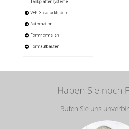
Tankplattensysteme
VEP Gasdruckfedern
Automation
Formnormalien
Formaufbauten
Haben Sie noch 
Rufen Sie uns unverbi