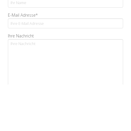
E-Mail Adresse*
Ihre Nachricht
Ja, ich bestätige, dass ich die Datenschutzerklärung
gelesen habe und sie akzeptiere.*
*Pflichtfelder