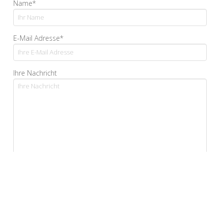
Name*
E-Mail Adresse*
Ihre Nachricht
Ja, ich bestätige, dass ich die Datenschutzerklärung
gelesen habe und sie akzeptiere.*
*Pflichtfelder