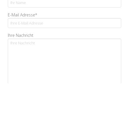
E-Mail Adresse*
Ihre Nachricht
Ja, ich bestätige, dass ich die Datenschutzerklärung
gelesen habe und sie akzeptiere.*
*Pflichtfelder