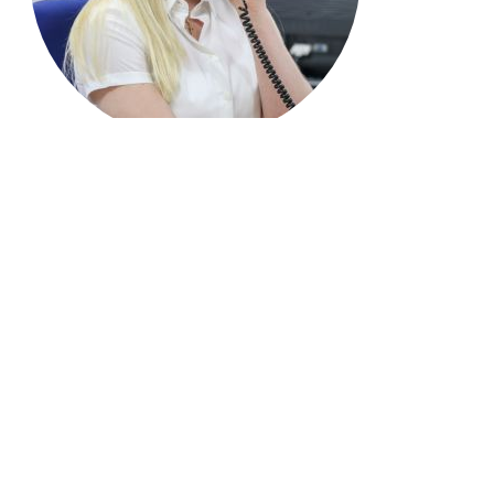
Jetzt anrufen: 06772 22290
Name*
E-Mail Adresse*
Ihre Nachricht