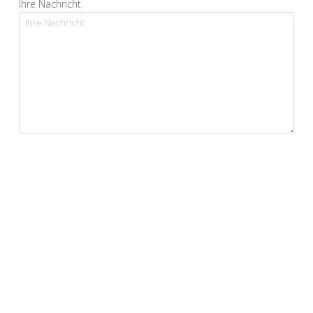
Ihre Nachricht
Ja, ich bestätige, dass ich die Datenschutzerklärung
gelesen habe und sie akzeptiere.*
*Pflichtfelder
Alternative: