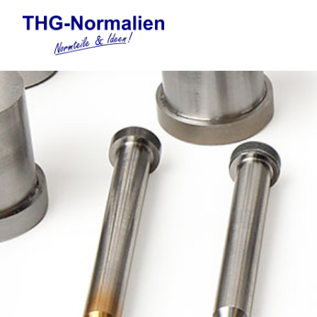
Automation
Elektronische Gewindefor
Federelemente
Formnormalien
Führungselemente Stanzw
Gasdruckfedern und Tankp