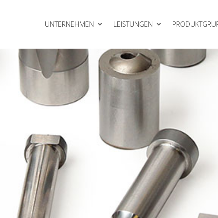
UNTERNEHMEN
LEISTUNGEN
PRODUKTGRU
Gleitelemente
meinheiten
Rollbieger
Schneidelemente
VEP Gasdruckfedern
erkzeugbau
Zubehör
lattensysteme