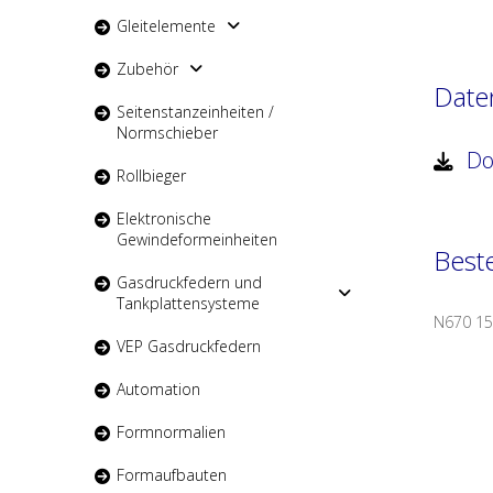
Gleitelemente
Zubehör
Date
Seitenstanzeinheiten /
Normschieber
Do
Rollbieger
Elektronische
Gewindeformeinheiten
Beste
Gasdruckfedern und
Tankplattensysteme
N670 152
VEP Gasdruckfedern
Automation
Formnormalien
Formaufbauten