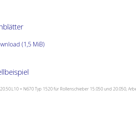
nblätter
wnload (1,5 MiB)
llbeispiel
0.50.L10 = N670 Typ 1520 für Rollenschieber 15.050 und 20.050, Arbe