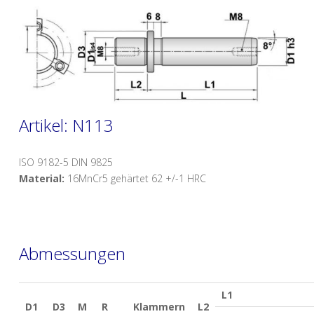
Artikel: N113
ISO 9182-5 DIN 9825
Material:
16MnCr5 gehärtet 62 +/-1 HRC
Abmessungen
L1
D1
D3
M
R
Klammern
L2