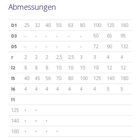
Abmessungen
D1
25
32
40
50
63
80
100
125
160
D3
-
-
-
-
-
-
50
65
95
D5
-
-
-
-
-
-
72
90
132
r
2
2
2
2,5
2,5
3
3
4
4
l2
8
8
8
10
10
10
10
12
12
l5
40
45
56
70
80
100
125
140
180
l6
4
4
4
4
4
4
4
5
5
l1
125
•
•
140
•
•
•
160
•
•
•
•