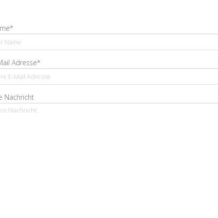
me*
Mail Adresse*
e Nachricht
Ja, ich bestätige, dass ich die Datenschutzerklärung gelesen habe und