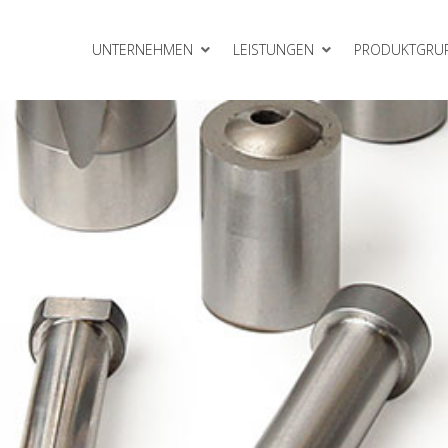
UNTERNEHMEN
LEISTUNGEN
PRODUKTGRU
Gleitelemente
meinheiten
Rollbieger
Schneidelemente
VEP Gasdruckfedern
erkzeugbau
Zubehör
lattensysteme