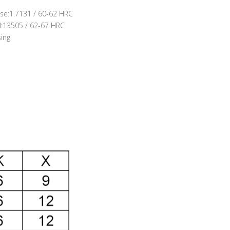
se:1.7131 / 60-62 HRC
l:13505 / 62-67 HRC
ing