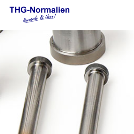
Automation
Elektronische Gewindefor
Federelemente
Formnormalien
Führungselemente Stanzw
Gasdruckfedern und Tankp