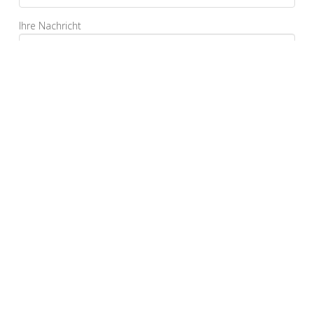
Ihre Nachricht
Ja, ich bestätige, dass ich die Datenschutzerklärung
gelesen habe und sie akzeptiere.*
*Pflichtfelder
Alternative: