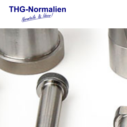
Automation
Elektronische Gewindefor
Federelemente
Formnormalien
Führungselemente Stanzw
Gasdruckfedern und Tankp