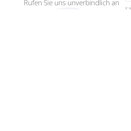
Rufen Sie uns unverbindlich an
E-
Ihr
Jetzt anrufen: 06772 22290
*Pf