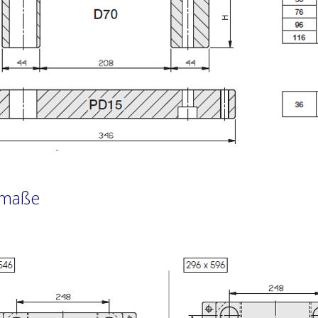
hmaße