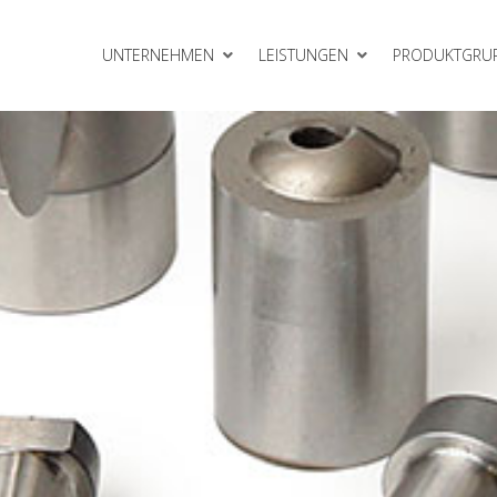
UNTERNEHMEN
LEISTUNGEN
PRODUKTGRU
Gleitelemente
meinheiten
Rollbieger
Schneidelemente
VEP Gasdruckfedern
erkzeugbau
Zubehör
lattensysteme