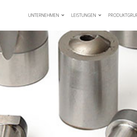
UNTERNEHMEN
LEISTUNGEN
PRODUKTGRU
Gleitelemente
meinheiten
Rollbieger
Schneidelemente
VEP Gasdruckfedern
erkzeugbau
Zubehör
lattensysteme