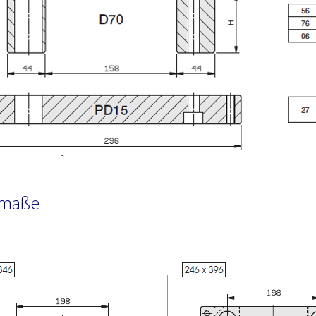
hmaße