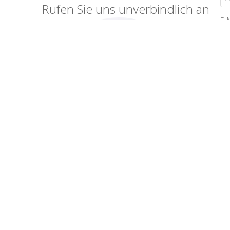
Rufen Sie uns unverbindlich an
E-
Ihr
Jetzt anrufen: 06772 22290
*Pf