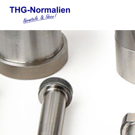
Automation
Elektronische Gewindefor
Federelemente
Formnormalien
Führungselemente Stanzw
Gasdruckfedern und Tankp