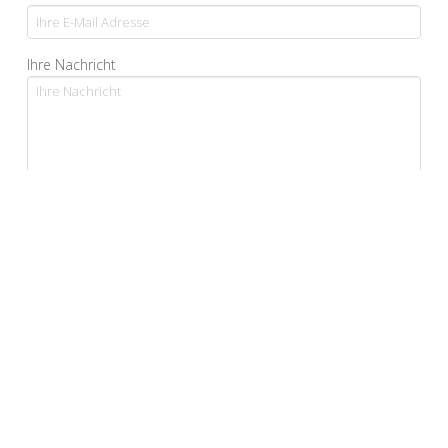
Ihre Nachricht
Ja, ich bestätige, dass ich die Datenschutzerklärung
gelesen habe und sie akzeptiere.*
*Pflichtfelder
Alternative: